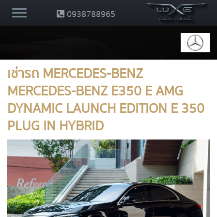
0938788965
เช่ารถ MERCEDES-BENZ
MERCEDES-BENZ E350 E AMG
DYNAMIC LAUNCH EDITION E 350
PLUG IN HYBRID