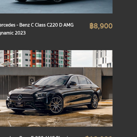
฿8,900
rcedes - Benz C Class C220 D AMG
ynamic 2023