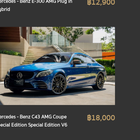
฿12,900
rcedes - Benz E-300 AMG Plug in
brid
฿18,000
rcedes - Benz C43 AMG Coupe
ecial Edition Special Edition V6