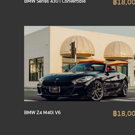
฿18,0
BMW Series 430 i Convertible
฿18,0
BMW Z4 M40i V6