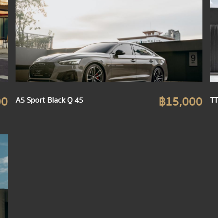
00
฿15,000
A5 Sport Black Q 45
TT