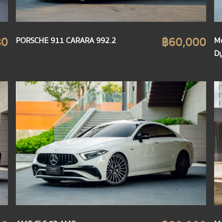
฿0
฿60,000
PORSCHE 911 CARARA 992.2
Me
D