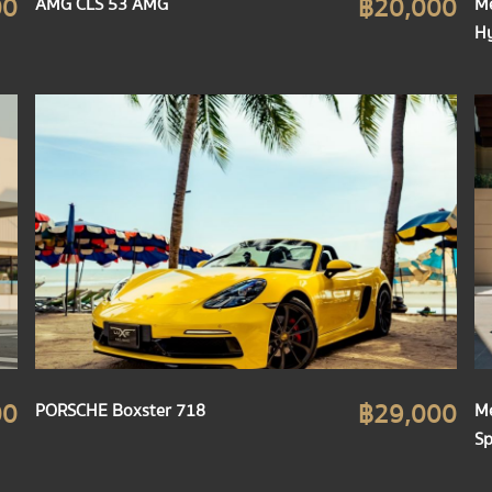
00
฿20,000
AMG CLS 53 AMG
Me
Hy
00
฿29,000
PORSCHE Boxster 718
Me
Sp